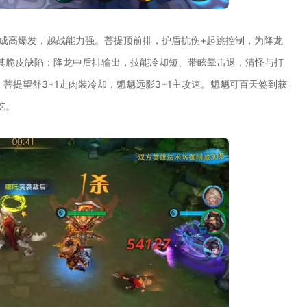
养成高爆发，越战能力强。菩提顶前排，护盾抗伤+起跳控制，为降龙
其脆皮缺陷；降龙中后排输出，技能冷却短、带眩晕击退，清怪与打
菩提望舒3+1走肉装冷却，魍魉远影3+1主攻速。魍魉可百天签到获
吃。