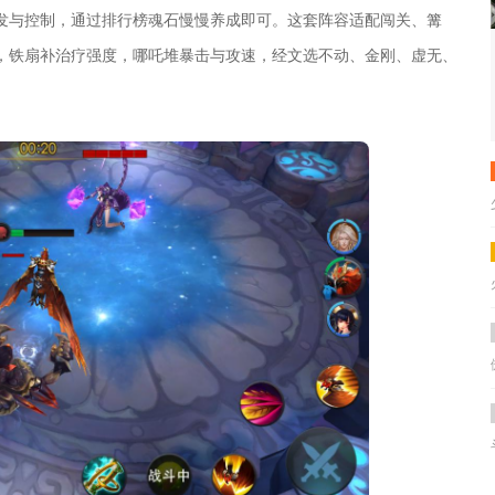
发与控制，通过排行榜魂石慢慢养成即可。这套阵容适配闯关、篝
，铁扇补治疗强度，哪吒堆暴击与攻速，经文选不动、金刚、虚无、