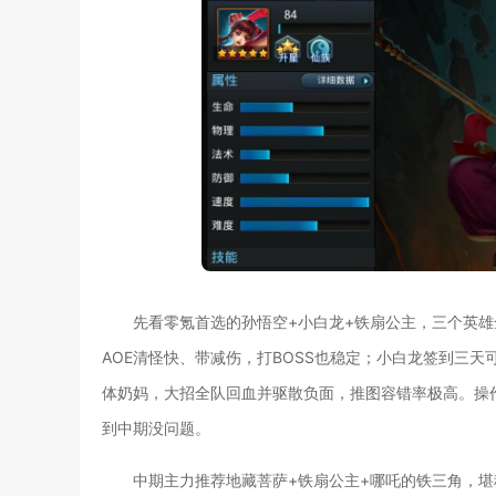
先看零氪首选的孙悟空+小白龙+铁扇公主，三个英
AOE清怪快、带减伤，打BOSS也稳定；小白龙签到三
体奶妈，大招全队回血并驱散负面，推图容错率极高。操
到中期没问题。
中期主力推荐地藏菩萨+铁扇公主+哪吒的铁三角，堪