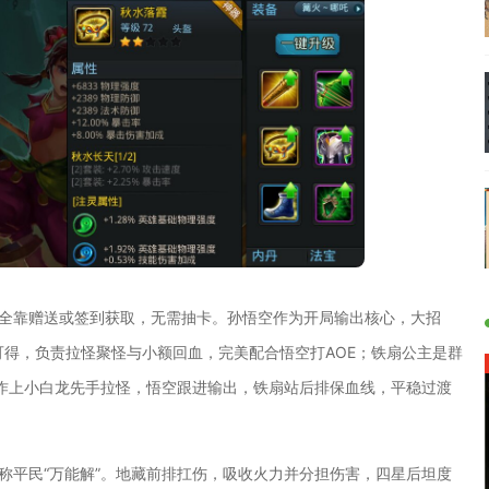
雄全靠赠送或签到获取，无需抽卡。孙悟空作为开局输出核心，大招
天可得，负责拉怪聚怪与小额回血，完美配合悟空打AOE；铁扇公主是群
作上小白龙先手拉怪，悟空跟进输出，铁扇站后排保血线，平稳过渡
称平民“万能解”。地藏前排扛伤，吸收火力并分担伤害，四星后坦度