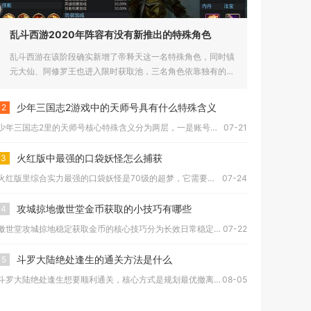
乱斗西游2020年阵容有没有新推出的特殊角色
乱斗西游在该阶段确实新增了帝释天这一名特殊角色，同时镇
元大仙、阿修罗王也进入限时获取池，三名角色依靠独有的机
制打破了原有...
少年三国志2游戏中的天师号具有什么特殊含义
2
少年三国志2里的天师号核心特殊含义分为两层，一是账号持有天师...
07-21
火红版中最强的口袋妖怪怎么捕获
3
火红版里综合实力最强的口袋妖怪是70级的超梦，它需要完成固定...
07-24
攻城掠地傲世堂金币获取的小技巧有哪些
4
傲世堂攻城掠地稳定获取金币的核心技巧分为长效日常稳定领取、限...
07-22
斗罗大陆绝处逢生的通关方法是什么
5
斗罗大陆绝处逢生想要顺利通关，核心方式是规划最优撤离路线、及...
08-05