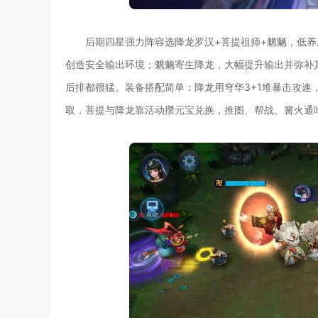
后期四星强力阵容选降龙罗汉+菩提祖师+魍魉，低
创造安全输出环境；魍魉寄生降龙，大幅提升输出并弥补
后排都很猛。装备搭配简单：降龙用穹华3+1堆暴击攻速，
取，菩提与降龙靠活动攒元宝兑换，推图、帮战、篝火通