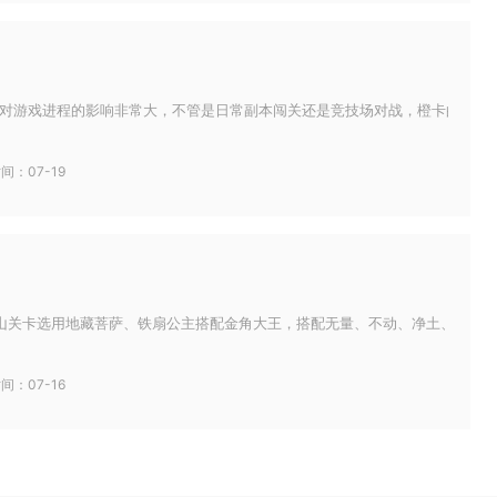
对游戏进程的影响非常大，不管是日常副本闯关还是竞技场对战，橙卡的技能效果
间：07-19
山关卡选用地藏菩萨、铁扇公主搭配金角大王，搭配无量、不动、净土、法华经文
间：07-16