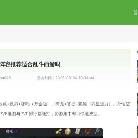
首
阵容推荐适合乱斗西游吗
hu945
发布时间：
2025-09-04 10:34:44
藏+铁扇+哪吒（万金油）、降龙+菩提+魍魉（四星强力）、孙悟空
PVE推图与PVP排行都能打，资源集中即可快速成型。