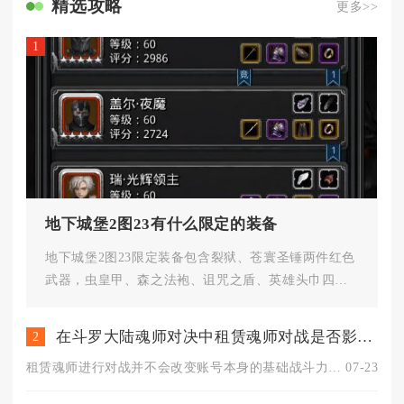
精选攻略
更多>>
1
地下城堡2图23有什么限定的装备
地下城堡2图23限定装备包含裂狱、苍寰圣锤两件红色
武器，虫皇甲、森之法袍、诅咒之盾、英雄头巾四件
金色装备，外加三界石专属...
在斗罗大陆魂师对决中租赁魂师对战是否影响战斗力
2
租赁魂师进行对战并不会改变账号本身的基础战斗力面板，仅会临时...
07-23