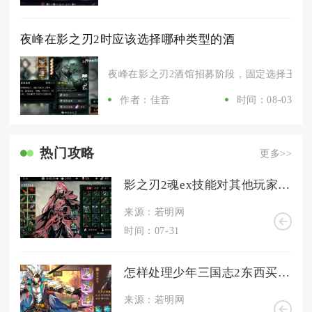
夜峰在影之刃2时应该选择哪种类型的酒
夜峰在影之刃2酒馆招募阶段，固定选择玉露酒
作者：佳音
时间：08-03
热门攻略
更多>>
影之刃2魂ex技能对其他玩家有优势吗
来源：若明网
时间：07-31
怎样处理少年三国志2东西买错了
来源：若明网