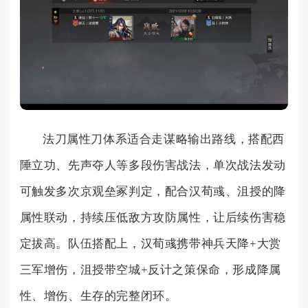
法刀属性刀体系适合走谋略输出路线，搭配西
陲立功、先声夺人等多段伤害战法，单次战法发动
可触发多次京观垒冢判定，配合汉荀彧、沮授的降
属性联动，持续压低敌方攻防属性，让后续伤害稳
定拔高。队伍搭配上，汉荀彧携带神兵天降+大赏
三军增伤，沮授带空城+反计之策保命，形成降属
性、增伤、生存的完整闭环。