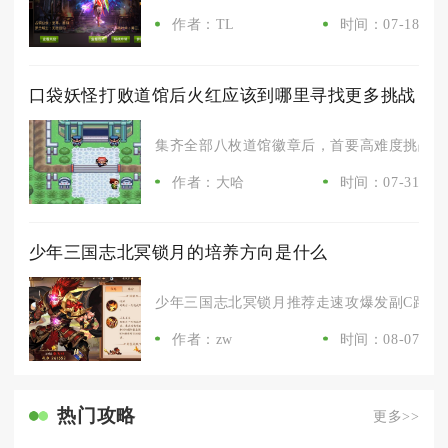
作者：TL
时间：07-18
口袋妖怪打败道馆后火红应该到哪里寻找更多挑战
集齐全部八枚道馆徽章后，首要高难度挑战区域
作者：大哈
时间：07-31
少年三国志北冥锁月的培养方向是什么
少年三国志北冥锁月推荐走速攻爆发副C路线，
作者：zw
时间：08-07
热门攻略
更多>>