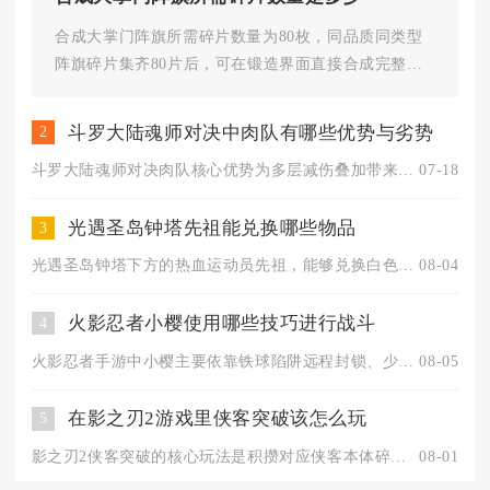
合成大掌门阵旗所需碎片数量为80枚，同品质同类型
阵旗碎片集齐80片后，可在锻造界面直接合成完整阵
旗道具，该数值为游戏内统...
斗罗大陆魂师对决中肉队有哪些优势与劣势
2
斗罗大陆魂师对决肉队核心优势为多层减伤叠加带来极高生存容错，...
07-18
光遇圣岛钟塔先祖能兑换哪些物品
3
光遇圣岛钟塔下方的热血运动员先祖，能够兑换白色总裁发型、浅蓝...
08-04
火影忍者小樱使用哪些技巧进行战斗
4
火影忍者手游中小樱主要依靠铁球陷阱远程封锁、少女的步伐突进拉...
08-05
在影之刃2游戏里侠客突破该怎么玩
5
影之刃2侠客突破的核心玩法是积攒对应侠客本体碎片，在英雄面板...
08-01