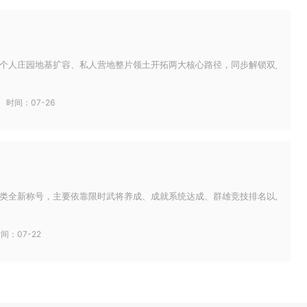
个人庄园地基扩容、私人营地整片领土开拓两大核心路径，同步解锁双人地基与野
时间：07-26
类全新称号，主要依靠限时武将养成、成就系统达成、群雄竞技排名以及城池占领
间：07-22