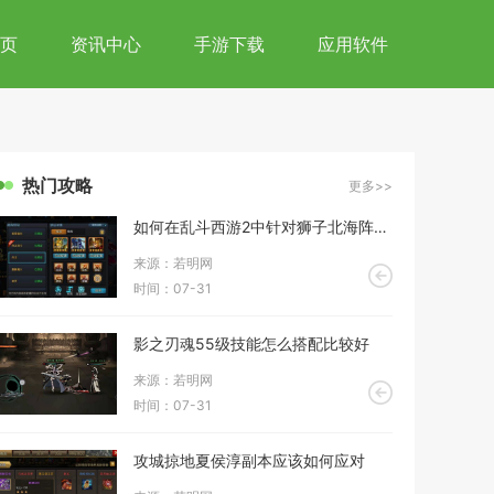
页
资讯中心
手游下载
应用软件
热门攻略
更多>>
如何在乱斗西游2中针对狮子北海阵容进行克制
来源：若明网
时间：07-31
影之刃魂55级技能怎么搭配比较好
来源：若明网
时间：07-31
攻城掠地夏侯淳副本应该如何应对