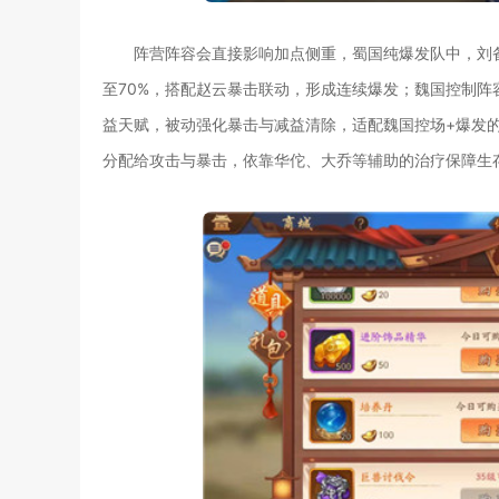
阵营阵容会直接影响加点侧重，蜀国纯爆发队中，刘
至70%，搭配赵云暴击联动，形成连续爆发；魏国控制
益天赋，被动强化暴击与减益清除，适配魏国控场+爆发
分配给攻击与暴击，依靠华佗、大乔等辅助的治疗保障生