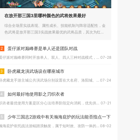
在放开那三国3里哪种颜色的武将效果最好
综合全场景实战表现、属性成长、技能机制与阵容适配性，金
色武将是放开那三国3实战效果最优的武将品质，其次为红
色、橙色、紫色...
蛋仔派对巅峰赛是单人还是团队对战
2
蛋仔派对巅峰赛同时开放单人、双人、四人三种对战模式，玩家能够...
07-28
卧虎藏龙演武场设在哪座城市
3
卧虎藏龙手游主城公共演武场分别设置在大名府、洛阳城、楼兰城、...
07-24
如何最好地使用影之刃织衣者
4
织衣者最优使用方案是区分心法培养阶段定向消耗，优先供给主力输...
07-21
少年三国志2游戏中有关瀚海庇护的玩法能否指点一下
5
瀚海庇护依托战法游鲲踏浪触发，属于短时效、攻防一体的战斗增益...
08-02