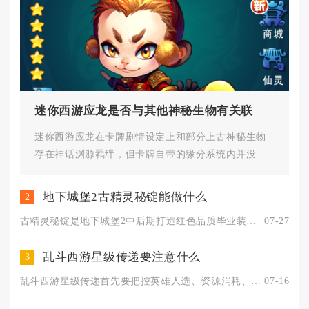
迷你西游应龙是否与其他神秘生物有关联
迷你西游应龙在卡牌剧情设定上和部分上古神秘生物
存在神话渊源羁绊，但卡牌自带的缘分系统内并没有
直接绑定其余异兽，更多是机制...
地下城堡2古精灵秘锭能做什么
2
古精灵秘锭是地下城堡2中后期打造红色品质毕业装备、解锁高阶探...
07-27
乱斗西游星级传递要注意什么
3
乱斗西游星级传递首先要把控英雄人选、资源消耗、周期次数三大核...
07-16