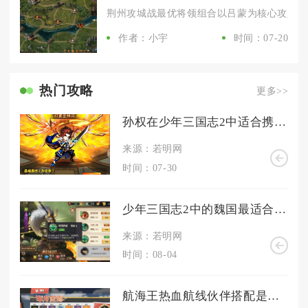
荆州攻城战最优将领组合以吕蒙为核心攻坚位，
作者：小宇
时间：07-20
热门攻略
更多>>
孙权在少年三国志2中适合携带什么装备
来源：若明网
时间：07-30
少年三国志2中的魏国最适合化身为哪个身份
来源：若明网
时间：08-04
航海王热血航线伙伴搭配是否有困难度