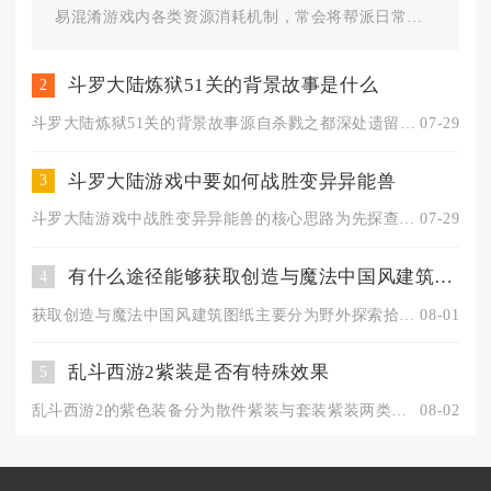
易混淆游戏内各类资源消耗机制，常会将帮派日常任
务和生活制造玩法相互弄混，...
斗罗大陆炼狱51关的背景故事是什么
2
斗罗大陆炼狱51关的背景故事源自杀戮之都深处遗留的邪魂师残域...
07-29
斗罗大陆游戏中要如何战胜变异异能兽
3
斗罗大陆游戏中战胜变异异能兽的核心思路为先探查异能兽属性弱点...
07-29
有什么途径能够获取创造与魔法中国风建筑图纸
4
获取创造与魔法中国风建筑图纸主要分为野外探索拾取、交易所直接...
08-01
乱斗西游2紫装是否有特殊效果
5
乱斗西游2的紫色装备分为散件紫装与套装紫装两类，套装紫装拥有...
08-02