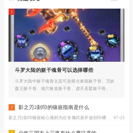
1
斗罗大陆的躯干魂骨可以选择哪些
斗罗大陆中躯干魂骨主流可选熔火泰猿躯干骨、万妖
森王躯干骨、地穴蛛皇躯干骨、虚天圣鹫躯干骨、赤
王躯干骨，另有魔狱天霆龙躯干...
影之刃2刻印的镶嵌指南是什么
2
影之刃2刻印镶嵌核心规则为仅专属武器开放刻印槽，先解锁槽位再...
07-23