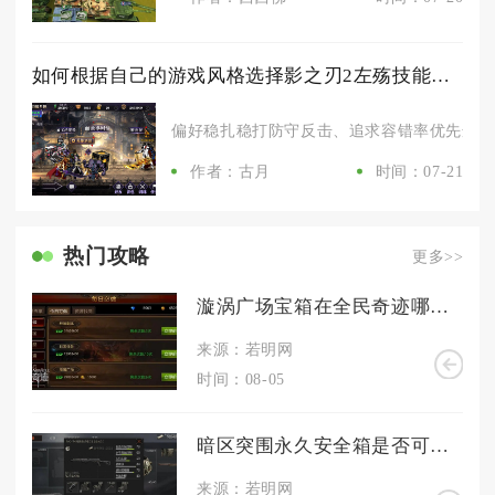
如何根据自己的游戏风格选择影之刃2左殇技能加点心法
偏好稳扎稳打防守反击、追求容错率优先选择无
作者：古月
时间：07-21
热门攻略
更多>>
漩涡广场宝箱在全民奇迹哪里能找到
来源：若明网
时间：08-05
暗区突围永久安全箱是否可通过特定途径获取
来源：若明网