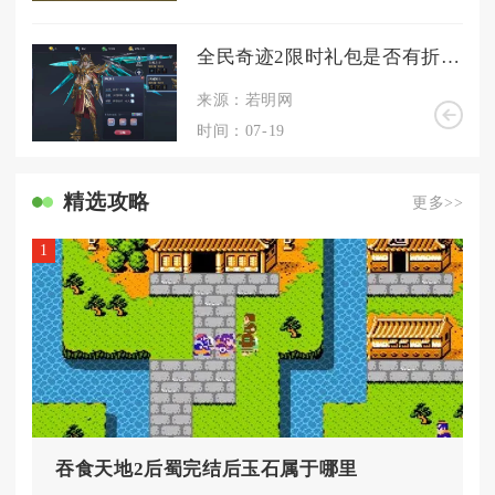
全民奇迹2限时礼包是否有折扣优惠
来源：若明网
时间：07-19
精选攻略
更多>>
1
吞食天地2后蜀完结后玉石属于哪里