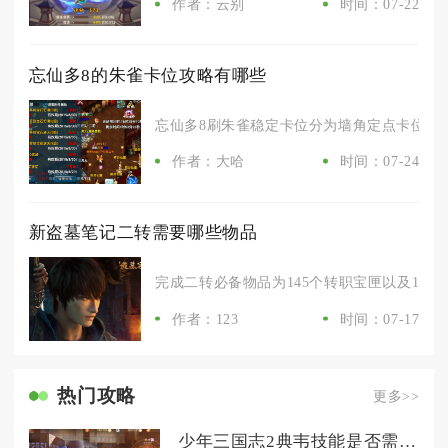
作者：云别
时间：07-22
忘仙多8的朱雀卡位攻略有哪些
忘仙多8刷朱雀稳定卡位分为墙角定点卡位、地
作者：大哈
时间：07-24
新盗墓笔记二转需要哪些物品
完成二转必备物品为145个转职宝匣以及1枚兵
作者：123
时间：07-17
热门攻略
更多>>
少年三国志2典韦技能是否需要适应当前游戏的发展趋势