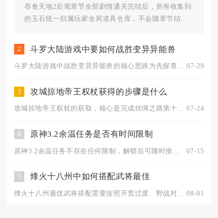
吞食天地2后蜀章节全部剧情通关完结后，所有收集到
的玉石统一归属玩家全局道具仓库，不会随章节结算
清空、分配给单个武将或是直...
斗罗大陆游戏中要如何战胜变异异能兽
2
斗罗大陆游戏中战胜变异异能兽的核心思路为先探查异能兽属性弱点...
07-29
攻城掠地帝王权杖获得的步骤是什么
3
攻城掠地帝王权杖的获取，核心是完成丝绸之路第十珍宝的完整修复...
07-24
原神3.2余温任务是否有时间限制
4
原神3.2余温任务不存在任何限制，解锁后可随时推进、暂停、收...
07-15
烽火十八州中如何搭配武将最佳
5
烽火十八州最优武将搭配需要按照开荒过渡、野战对抗、城池防守三...
08-01