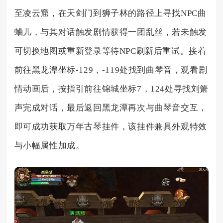
至凌云窟，在天剑门到狮子林的路径上寻找NPC曲
蛐儿，与其对话触发剧情获得一团乱丝，若未触发
可切换地图或重新登录等待NPC刷新后重试。接着
前往黑龙潭坐标-129，-119处找到曲琴音，观看剧
情动画后，按指引前往锦城坐标7，124处寻找刘箫
声完成对话，最后返回黑龙潭再次与曲琴音交互，
即可成功获取万年古琴挂件，该挂件兼具外观特效
与小幅属性加成。