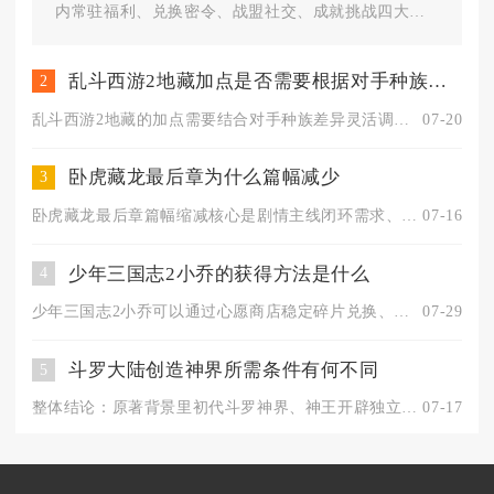
内常驻福利、兑换密令、战盟社交、成就挑战四大领
取渠道，缺一不可，大部分高阶...
乱斗西游2地藏加点是否需要根据对手种族来定
2
乱斗西游2地藏的加点需要结合对手种族差异灵活调整，通用加点仅...
07-20
卧虎藏龙最后章为什么篇幅减少
3
卧虎藏龙最后章篇幅缩减核心是剧情主线闭环需求、长线资源分配调...
07-16
少年三国志2小乔的获得方法是什么
4
少年三国志2小乔可以通过心愿商店稳定碎片兑换、各类限时主题活...
07-29
斗罗大陆创造神界所需条件有何不同
5
整体结论：原著背景里初代斗罗神界、神王开辟独立神界、游戏内玩...
07-17