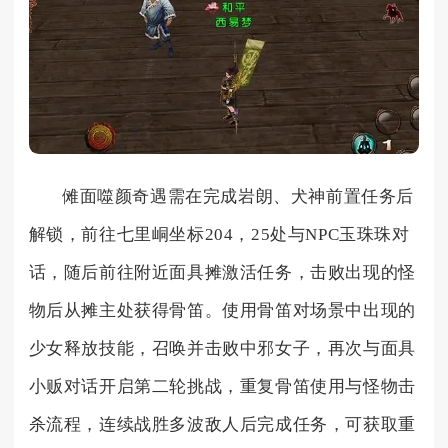
傩面噬颜奇遇需在完成岩朗、犬神前置任务后
解锁，前往七里峒坐标204，25处与NPC玉珠珠对
话，随后前往附近面具摊激活任务，击败出现的怪
物后从摊主处获得骨笛。使用骨笛对场景中出现的
少女释放技能，召唤并击败中邪女子，再次与面具
小贩对话开启第二轮挑战，重复骨笛使用与怪物击
杀流程，连续战胜多波敌人后完成任务，可获取重