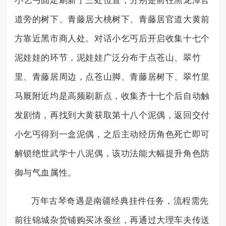
小乞丐固定刷新于三处位置，分别是前往黑龙潭官
道旁的树下、青藤居大桃树下、青藤居官道大黄前
方靠近黑市商人处。对话小乞丐后开启收集十七个
泥娃娃的环节，泥娃娃广泛分布于点苍山、翠竹
里、青藤居周边，点苍山脚、青藤居树下、翠竹里
马厩附近均是高频刷新点，收集齐十七个后自动触
发剧情，再找到大黄获取第十八个泥偶，返回交付
小乞丐得到一盒泥偶，之后主动经历角色死亡即可
解锁绝世武学十八泥偶，该功法能大幅提升角色防
御与气血属性。
万年古琴奇遇是南疆经典挂件任务，流程需先
前往锦城杂货铺购买冰蚕丝，再通过大理车夫传送