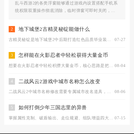
乱斗西游2的各类浮窗能够通过游戏内设置搭配手机系
统权限双重操作彻底消除，临时弹窗可即时关闭，长
期频繁弹出的推广、活动侧边...
地下城堡2古精灵秘锭能做什么
2
古精灵秘锭是地下城堡2中后期打造红色品质毕业装备、解锁高阶探...
07-27
怎样能在火影忍者中轻松获得大量金币
3
想要在火影忍者中轻松积攒大量金币，核心思路是把稳定循环资源全...
08-04
二战风云2游戏中城市名称怎么改变
4
二战风云2中城市名称修改需要专属城市改名道具，在开启内政玩法...
08-06
如何打倒少年三国志里的异兽
5
掌握属性克制、破盾输出、走位规避、组队增益四大核心手段，即可...
07-15