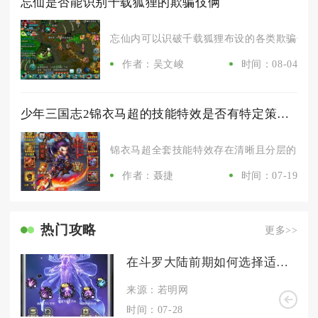
忘仙是否能识别千载狐狸的欺骗伎俩
忘仙内可以识破千载狐狸布设的各类欺骗伎俩，
作者：吴文峻
时间：08-04
少年三国志2锦衣马超的技能特效是否有特定策略运用
锦衣马超全套技能特效存在清晰且分层的实战运
作者：聂捷
时间：07-19
热门攻略
更多>>
在斗罗大陆前期如何选择适合自己的武器
来源：若明网
时间：07-28