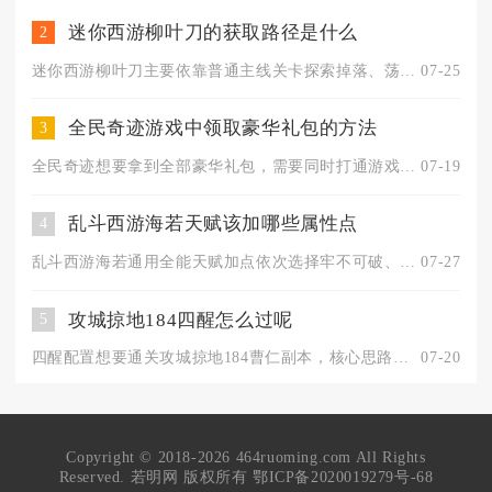
迷你西游柳叶刀的获取路径是什么
2
迷你西游柳叶刀主要依靠普通主线关卡探索掉落、荡妖宝箱随机产出...
07-25
全民奇迹游戏中领取豪华礼包的方法
3
全民奇迹想要拿到全部豪华礼包，需要同时打通游戏内常驻福利、兑...
07-19
乱斗西游海若天赋该加哪些属性点
4
乱斗西游海若通用全能天赋加点依次选择牢不可破、悬河夺魄、殁血...
07-27
攻城掠地184四醒怎么过呢
5
四醒配置想要通关攻城掠地184曹仁副本，核心思路是压低全队攻...
07-20
Copyright © 2018-2026 464ruoming.com All Rights
Reserved. 若明网 版权所有
鄂ICP备2020019279号-68