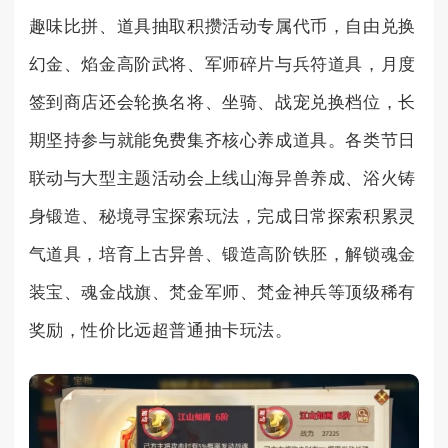
趣味比拼、道具抽取积攒活动专属代币，自由兑换
幻金、焰金高阶武将、军师碎片与兵符道具，月度
签到商店还会轮换名将、坐骑、战宠兑换档位，长
期坚持参与就能免费集齐核心养成道具。各类节日
联动与大型主题活动会上线山海异兽养成、浴火铸
身锻造、秘境寻宝探索玩法，完成日常探索积累灵
气道具，培育上古异兽、锻造高阶铁胚，解锁魂金
装宝、魂金战旗、梵金军师、梵金神兵等顶级稀有
奖励，性价比远超普通抽卡玩法。