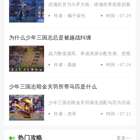
武魂祈灵为斗罗大陆：猎魂世界暗星炽翼副本最终
作者：橘子探长
时间：07-29
为什么少年三国志总是被越战纠缠
战力数值虚高、养成资源分配失衡、忽视机制类
作者：聂捷
时间：07-26
少年三国志暗金关羽所带马匹是什么
少年三国志暗金关羽最优适配马匹为百战机关骓
作者：杰哥
时间：07-21
热门攻略
更多>>