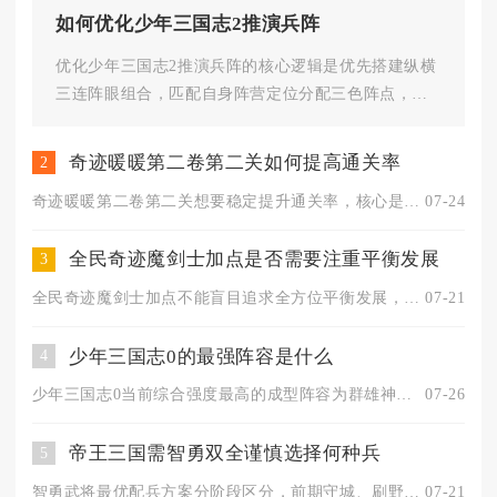
如何优化少年三国志2推演兵阵
优化少年三国志2推演兵阵的核心逻辑是优先搭建纵横
三连阵眼组合，匹配自身阵营定位分配三色阵点，最
大化实战属性收益而非虚战数...
奇迹暖暖第二卷第二关如何提高通关率
2
奇迹暖暖第二卷第二关想要稳定提升通关率，核心是紧扣华丽、优雅...
07-24
全民奇迹魔剑士加点是否需要注重平衡发展
3
全民奇迹魔剑士加点不能盲目追求全方位平衡发展，平衡流仅适合平...
07-21
少年三国志0的最强阵容是什么
4
少年三国志0当前综合强度最高的成型阵容为群雄神魔混搭爆发流，...
07-26
帝王三国需智勇双全谨慎选择何种兵
5
智勇武将最优配兵方案分阶段区分，前期守城、刷野以近卫兵为核心...
07-21