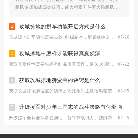
组队专属加成四类技巧，能大幅提升斗罗大陆组队刷
环的效率与高品质魂环产出概率...
攻城掠地的拼车功能开启方式是什么
2
攻城掠地拼车功能需要击败184级副本，解锁丝绸之路系统并研究...
07-26
攻城掠地中怎样才能获得真夏侯淳
3
获取真夏侯惇需要先拥有红品质夏侯惇，通关169级吕布军团副本...
07-22
获取攻城掠地狮蛮宝的诀窍是什么
4
获取攻城掠地狮蛮宝的诀窍是依托限时主题活动稳定积攒兑换道具，...
08-05
升级援军对少年三国志的战斗策略有何影响
5
升级援军会从全队常驻属性、替补作战能力、技能释放节奏三大维度...
07-25