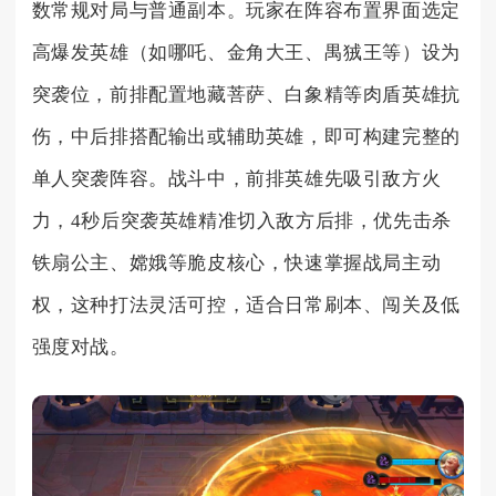
数常规对局与普通副本。玩家在阵容布置界面选定
高爆发英雄（如哪吒、金角大王、禺狨王等）设为
突袭位，前排配置地藏菩萨、白象精等肉盾英雄抗
伤，中后排搭配输出或辅助英雄，即可构建完整的
单人突袭阵容。战斗中，前排英雄先吸引敌方火
力，4秒后突袭英雄精准切入敌方后排，优先击杀
铁扇公主、嫦娥等脆皮核心，快速掌握战局主动
权，这种打法灵活可控，适合日常刷本、闯关及低
强度对战。