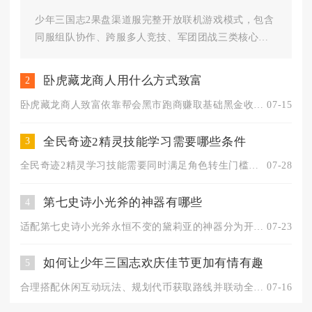
少年三国志2果盘渠道服完整开放联机游戏模式，包含
同服组队协作、跨服多人竞技、军团团战三类核心联
机内容，所有联机玩法规则、...
卧虎藏龙商人用什么方式致富
2
卧虎藏龙商人致富依靠帮会黑市跑商赚取基础黑金收益、跨地图定点...
07-15
全民奇迹2精灵技能学习需要哪些条件
3
全民奇迹2精灵学习技能需要同时满足角色转生门槛、精灵养成等级...
07-28
第七史诗小光斧的神器有哪些
4
适配第七史诗小光斧永恒不变的黛莉亚的神器分为开荒过渡、常规P...
07-23
如何让少年三国志欢庆佳节更加有情有趣
5
合理搭配休闲互动玩法、规划代币获取路线并联动全服社交内容，就...
07-16