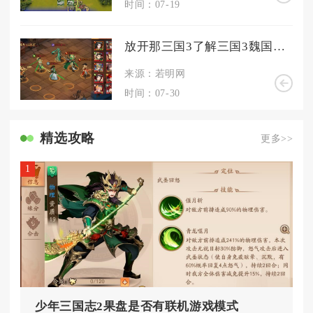
时间：07-19
放开那三国3了解三国3魏国平民从何开始
来源：若明网
时间：07-30
精选攻略
更多>>
1
少年三国志2果盘是否有联机游戏模式