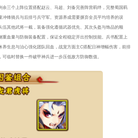
剩余三个上阵位置搭配赵云、马超、刘备完善阵营羁绊，完整蜀国羁
量冲锋骑兵与后排弓兵守军。资源养成需要摒弃全员平均培养的误
队伍其他武将一截，装备强化遵循武器优先、其次头盔与饰品的顺
侧重血量与防御装备配置，保证全程稳定开出控制技能。兵书配置上
休养生息与治心强化团队回血，战宠方面主C搭配日神增幅伤害，前排
，可临时替换一件破甲神兵进一步压低敌方防御数值。