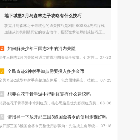
地下城堡2月岛森林之子攻略有什么技巧
攻克月岛森林之子最核心的通关技巧是利用BOSS优先治疗残
血随从的机制锁死它的攻击动作，搭配诡术法师削减技巧压制
暴击与回血...
如何解决少年三国志2中的河内关隘
2
少年三国志2河内关隘可通过前置地图资源全收集、针对性攻防阵容...
07-30
全民奇迹2神射手加点需要投入多少金币
3
全民奇迹2成型神射手完整加点体系，包含属性果实、技能升级、天...
07-25
想要在花千骨手游中得到红宠有什么建议吗
4
想要在花千骨手游中拿到红宠，核心思路是优先积攒红宠奖券参与幸...
08-06
请指导一下放开那三国3魏国金将令的使用步骤好吗
5
放开那三国3魏国金将令完整使用步骤为：先达成主角等级解锁金将...
07-18