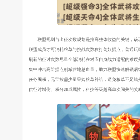
联盟规则与出征次数规划是拉高整体收益的关键，该
联盟成员才可消耗粮草与挑战次数攻打匈奴据点，普通玩
刷新的征讨次数尽量全部消耗在对应自身战力适配的难度
集中冲击高阶据点削减营地总血量，助力联盟快速解锁后
任务囤积，元宝按需少量采购粮草补给，避免粮草不足错
供征讨增伤、积分加成属性，科技等级越高单次闯关的奖