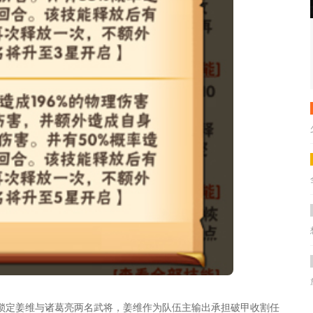
锁定姜维与诸葛亮两名武将，姜维作为队伍主输出承担破甲收割任