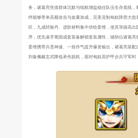
务，诸葛亮凭借群体沉默与续航增益稳住队伍生存底线，
绊能够带来高额攻击与血量加成，完美克制匈奴阵营大批
区，九成经验丹、进阶材料集中供给姜维，使其等级高出
序，优先凑齐蜀国成套装备解锁套装属性，辅助位诸葛亮
姜维携带兵贵神速、一鼓作气提升爆发输出，诸葛亮装配
刘备佩戴玄武降低承伤损耗，面对匈奴高护甲步兵守军时