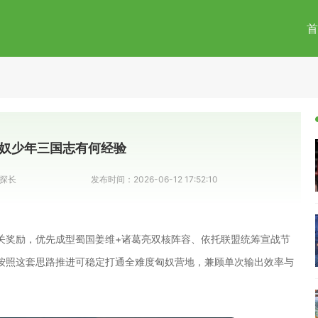
首
奴少年三国志有何经验
探长
发布时间：
2026-06-12 17:52:10
关奖励，优先成型蜀国姜维+诸葛亮双核阵容、依托联盟统筹宣战节
按照这套思路推进可稳定打通全难度匈奴营地，兼顾单次输出效率与