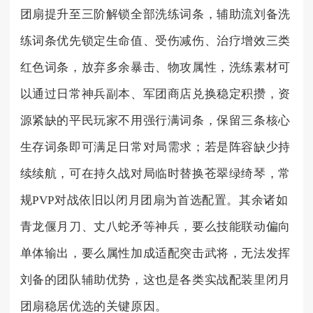
团扇提升至三阶解锁全部洗练词条，辅助流刘备洗
练词条优先锁定生命值、受伤减伤、治疗增效三类
红色词条，放弃多余暴击、物攻属性，洗练素材可
以通过日常神兵副本、军团商店兑换稳定积攒，资
源紧缺的平民玩家不用强行满词条，保留三条核心
生存词条即可满足日常对局需求；若是阵容缺少持
续续航，可在持久战对局临时替换苍翠绿绮琴，常
规PVP对战依旧以闭月团扇为首选配置。其余诸如
青龙偃月刀、丈八蛇矛等神兵，要么技能联动偏向
单体输出，要么属性加成适配突击武将，无法发挥
刘备的团队辅助优势，这也是各类实战配装里闭月
团扇稳居优选的关键原因。