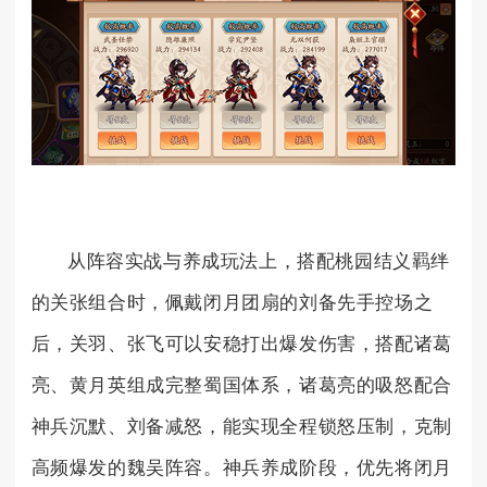
从阵容实战与养成玩法上，搭配桃园结义羁绊
的关张组合时，佩戴闭月团扇的刘备先手控场之
后，关羽、张飞可以安稳打出爆发伤害，搭配诸葛
亮、黄月英组成完整蜀国体系，诸葛亮的吸怒配合
神兵沉默、刘备减怒，能实现全程锁怒压制，克制
高频爆发的魏吴阵容。神兵养成阶段，优先将闭月