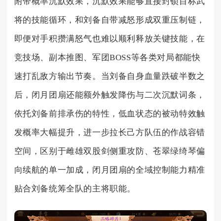
附带概率沉默效果，沉默效果能够直接封锁目标武
将的技能循环，和刘备自带减怒形成双重压制链，
即便对手积攒满怒气也难以顺利释放关键技能，在
竞技场、副本推图、军团BOSS等各类对局都能快
速打乱敌方输出节奏。当刘备自身血量跌破半数之
后，闭月团扇还能额外触发降伤与二次沉默词条，
依托刘备前排承伤的特性，低血状态的被动特效触
发概率大幅提升，进一步拉长己方队伍的作战容错
空间，区别于雌雄双股剑侧重攻防、苍翠绿绮琴偏
向续航的单一加成，闭月团扇的全域控制能力精准
贴合刘备统筹全队的主将职能。