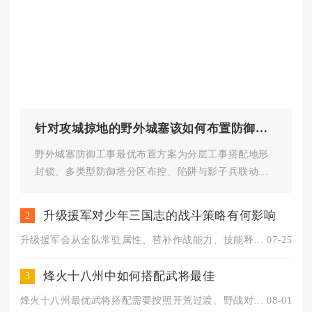
针对攻城掠地的野外城塞该如何布置防御工事
野外城塞防御工事最优布置方案为分层工事搭配地形
封锁、多类型防御塔分区布控、陷阱与影子兵联动牵
制、守军武将阵法装备定向适配...
升级援军对少年三国志的战斗策略有何影响
2
升级援军会从全队常驻属性、替补作战能力、技能释放节奏三大维度...
07-25
烽火十八州中如何搭配武将最佳
3
烽火十八州最优武将搭配需要按照开荒过渡、野战对抗、城池防守三...
08-01