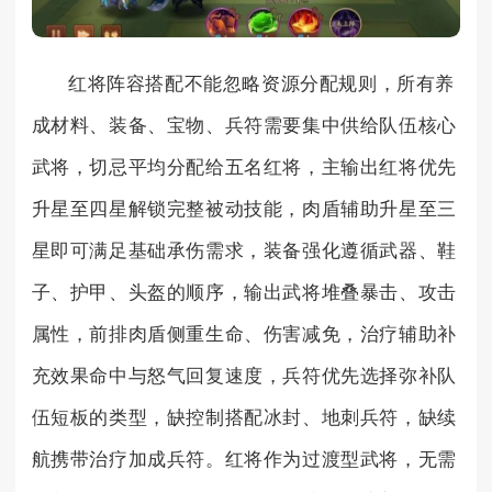
红将阵容搭配不能忽略资源分配规则，所有养
成材料、装备、宝物、兵符需要集中供给队伍核心
武将，切忌平均分配给五名红将，主输出红将优先
升星至四星解锁完整被动技能，肉盾辅助升星至三
星即可满足基础承伤需求，装备强化遵循武器、鞋
子、护甲、头盔的顺序，输出武将堆叠暴击、攻击
属性，前排肉盾侧重生命、伤害减免，治疗辅助补
充效果命中与怒气回复速度，兵符优先选择弥补队
伍短板的类型，缺控制搭配冰封、地刺兵符，缺续
航携带治疗加成兵符。红将作为过渡型武将，无需