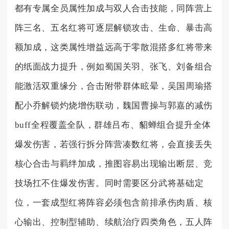
都有专属全员属性加成与双人合击技能，同阵营上
阵三名、五名红将可逐层解锁攻击、生命、暴击高
额加成，这类属性增益远高于零散混搭多红将带来
的纸面战力提升，例如蜀国关羽、张飞、刘备组合
能激活双重缘分，合击附带群体眩晕，吴国周瑜搭
配小乔解锁灼烧增伤联动，魏国曹操与郭嘉的减伤
buff全程覆盖全队，群雄吕布、貂蝉组合提升全体
爆发伤害，若强行拆分阵营凑数红将，会直接丢失
核心合击与羁绊加成，推图容易出现输出断层、竞
技场扛不住爆发伤害。同时需要区分武将基础定
位，一套成型红将阵容必须包含前排承伤肉盾、核
心输出、控制型辅助、续航治疗四类角色，五人阵