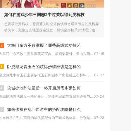
如何在游戏少年三国志2中过关以得到灵槐枝
想要获取灵槐枝，需要通关时空外传镇魂奇遇章节里的灵槐异
动关卡，完整走完地图探索流程、解锁全部机关并清理沿途拦
路怪物，最终...
大掌门东方不败掌握了哪些高级武功技艺
2
大掌门中东不败主要掌握葵花宝典、暴雨梨花针、天山六阳掌、化功...
07-15
卧虎藏龙青玉石的获得步骤应该是怎样的
3
卧虎藏龙中青玉石主要依托玉石阁副本产出基础玉石材料，再经由玉...
07-17
攻城掠地阵法最后一格开启所需步骤如何
4
攻城掠地阵法最后一格的开启，需要先完成前置副本通关与阵法基础...
07-24
如来佛祖在乱斗西游中的搭配攻略是什么
5
如来佛祖在乱斗西游的最优搭配分为三套成熟体系，分别是佛族纯辅...
07-28