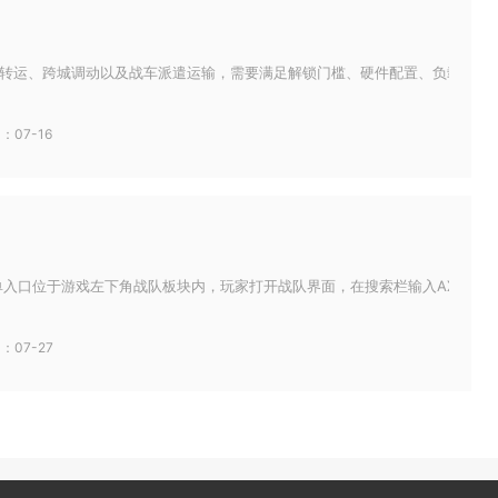
转运、跨城调动以及战车派遣运输，需要满足解锁门槛、硬件配置、负载参数、场
：07-16
单入口位于游戏左下角战队板块内，玩家打开战队界面，在搜索栏输入AX俱乐部完
：07-27