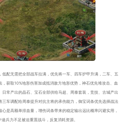
，低配无需把全部战车拉满，优先将一车、四车护甲升满，二车、五
法，获取10%地形伤害加成抵消敌方地形优势，神石优先堆攻击、血
。日常产出的晶石、宝石全部供给马超、周泰套装，竞技、古城产出
将三车调配给周泰提升对抗主将的承伤能力，御宝词条优先选择战法
核心是高额单排血量，增伤词条带来的稳定输出远比概率闪避实用，
中途兵力不足被迫重置战斗，反复消耗资源。