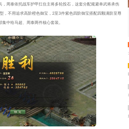
兵，周泰依托战车护甲扛住主将多轮投石，这套分配规避单武将承伤
可成型，不用追求高阶橙色御宝，2至3件紫色四阶御宝搭配四颗满阶至尊
部集中给马超、周泰两件核心套装。