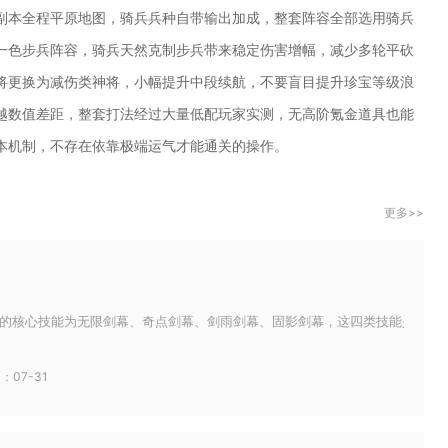
副本全程平原地图，骑兵兵种自带输出加成，整套阵容全部选用骑兵
一色步兵阵容，骑兵天然克制步兵带来稳定伤害增幅，减少多轮平砍
将更换为减伤类神将，小幅提升中段续航，不要盲目提升珍宝等级浪
越数值差距，整套打法经过大量低配玩家实测，无高阶氪金道具也能
本机制，不存在依靠极端运气才能通关的操作。
更多>>
的核心技能为无限剑幕、奇点剑幕、剑雨剑幕、固影剑幕，这四类技能是轻羽剑幕
：07-31