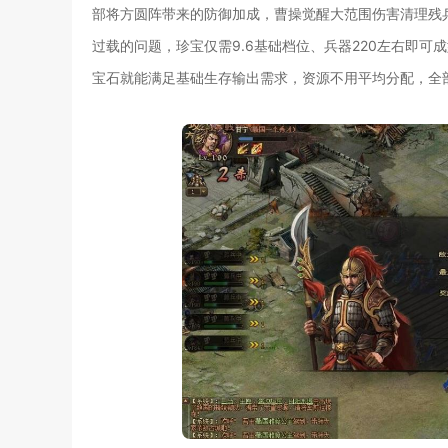
部将方圆阵带来的防御加成，曹操觉醒大范围伤害清理残
过载的问题，珍宝仅需9.6基础档位、兵器220左右即
宝石就能满足基础生存输出需求，资源不用平均分配，全