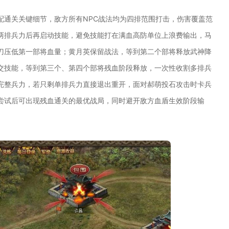
配通关关键细节，敌方所有NPC战法均为四排范围打击，伤害覆盖范
两排兵力后再启动技能，避免技能打在满血高防单位上浪费输出，马
刀压低第一部将血量；黄月英保留战法，等到第二个部将释放武神降
交技能，等到第三个、第四个部将残血阶段释放，一次性收割多排兵
完整兵力，若只剩单排兵力直接退出重开，面对郝萌投石攻击时卡兵
尝试后可出现残血通关的最优战局，同时避开敌方血盾生效阶段输
。