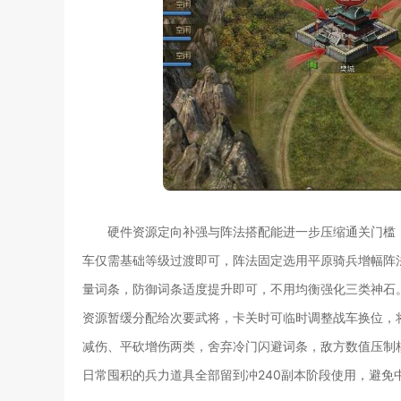
硬件资源定向补强与阵法搭配能进一步压缩通关门槛
车仅需基础等级过渡即可，阵法固定选用平原骑兵增幅阵
量词条，防御词条适度提升即可，不用均衡强化三类神石
资源暂缓分配给次要武将，卡关时可临时调整战车换位，
减伤、平砍增伤两类，舍弃冷门闪避词条，敌方数值压制
日常囤积的兵力道具全部留到冲240副本阶段使用，避免