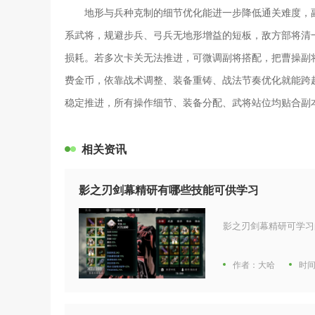
地形与兵种克制的细节优化能进一步降低通关难度，
系武将，规避步兵、弓兵无地形增益的短板，敌方部将清
损耗。若多次卡关无法推进，可微调副将搭配，把曹操副
费金币，依靠战术调整、装备重铸、战法节奏优化就能跨
稳定推进，所有操作细节、装备分配、武将站位均贴合副
相关资讯
影之刃剑幕精研有哪些技能可供学习
影之刃剑幕精研可学习
作者：大哈
时间