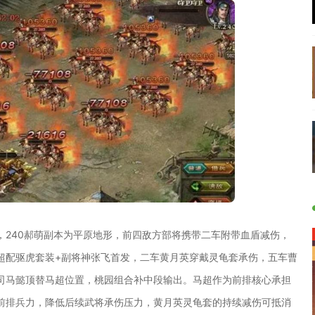
，240郝萌副本为平原地形，前四敌方部将携带二车附带血盾减伤，
超配驱虎套装+副将神张飞首发，二车黄月英穿戴灵龟套承伤，五车曹
司马懿顶替马超位置，桃园组合补中段输出。马超作为前排核心承担
前排兵力，降低后续武将承伤压力，黄月英灵龟套的持续减伤可抵消