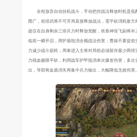
全程放弃自动挂机战斗，手动把控战法释放时机是低
围广，前排武将不可开局直接释放战法，需平砍消耗敌方
超仅在自身剩余三排兵力时释放觉醒，依靠神张飞副将补
临前一瞬开启，用护盾抵消全额战法伤害；曹操不要提前
力减少战斗损耗；周泰进入主将对局前必须留存最少两排
力残血极限平砍，利用战车护甲抵消单次爆发伤害，多次
出，等部将血盾消失再集中兵力输出，大幅降低无效伤害