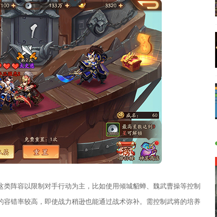
这类阵容以限制对手行动为主，比如使用倾城貂蝉、魏武曹操等控制
的容错率较高，即使战力稍逊也能通过战术弥补。需控制武将的培养