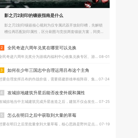
影之刃2刻印的镶嵌指南是什么
影之刃2刻印镶嵌核心规则为仅专属武器开放刻印槽，先解锁
槽位再匹配刻印属性，区分刷图与竞技两套镶嵌方案，同类型
刻印无法重复...
全民奇迹六周年兑奖在哪里可以兑换
2
全民奇迹六周年兑奖分为游戏内福利中心收集兑换专区、游戏设置C...
08-01
如何在少年三国志中合理运用吕布这个主角
3
想要合理发挥吕布的作战价值，需要搭建群雄单核阵容、集中资源极...
07-24
攻城掠地建筑升星后能否改变外观和属性
4
攻城掠地当中主城建筑完成升星改造之后，建筑不仅会发生视觉外观...
07-25
怎么在明日之后中获取到大量的草莓
5
想要在明日之后里批量拿到大量草莓，核心思路是野外定点刷取种子...
07-19