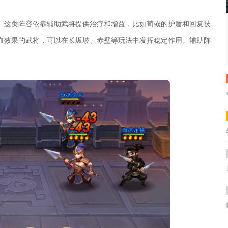
。这类阵容依靠辅助武将提供治疗和增益，比如荀彧的护盾和回复技
血效果的武将，可以在长坂坡、赤壁等玩法中发挥稳定作用。辅助阵