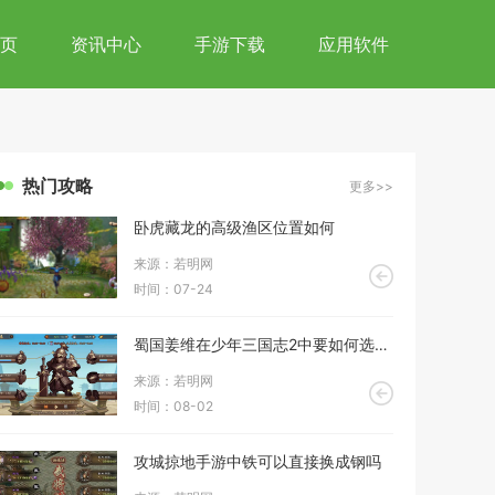
页
资讯中心
手游下载
应用软件
热门攻略
更多>>
卧虎藏龙的高级渔区位置如何
来源：若明网
时间：07-24
蜀国姜维在少年三国志2中要如何选择阵容
来源：若明网
时间：08-02
攻城掠地手游中铁可以直接换成钢吗