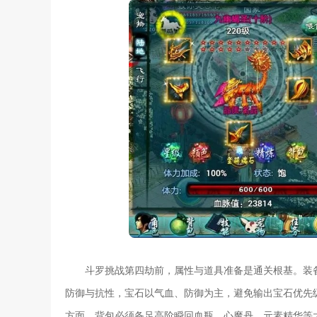
斗罗挑战第四劫前，属性与道具准备是通关根基。装
防御与抗性，宝石以气血、防御为主，避免输出宝石优先
方面，背包必须备足高阶瞬回血瓶、心魔丹、元素精华等大