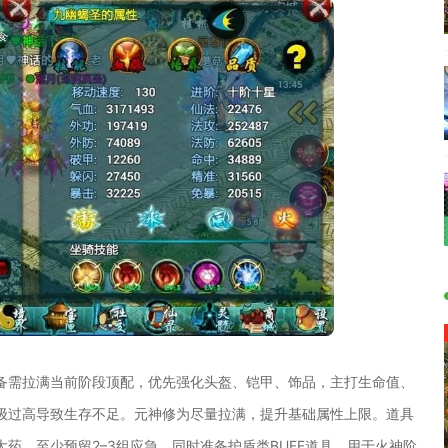
备需拉满当前阶段顶配，优先强化头盔、铠甲、饰品，主打生命值、
级过高导致生存不足。元神修为尽量拉满，提升基础属性上限。道具
药，至少预留2–3组应急，同时准备护盾类BUFF道具，用于火神阶