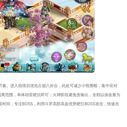
节奏。进入劫境后优先占据八卦台，此处可减少小怪围殴，集中应对
脱离范围，单体劫雷硬抗即可；火神阶段避免贪输出，全程以保血量为
时间，专注BOSS，利用斗罗高防高血优势硬扛BOSS攻击，快速击