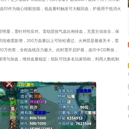
，血印作为核心续航技能，低血量时触发可大幅回血，护盾用于抵消火
异明显，需针对性应对。雷劫层按气血比例掉血，无需主动攻击，保
阶段难度陡增，200万血量以上可轻松通过。火神层是最难关卡，需
5万、20万伤害，全程血线压力极大。此时需开启护盾，血印卡CD释放，
整理与加血，维持血量稳定；组队可找多名玩家协助，利用人数机制