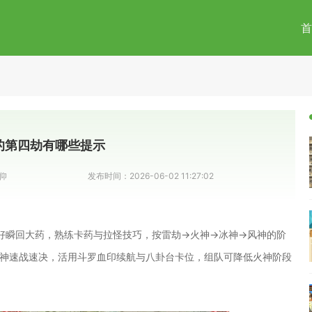
首
的第四劫有哪些提示
仰
发布时间：
2026-06-02 11:27:02
好瞬回大药，熟练卡药与拉怪技巧，按雷劫→火神→冰神→风神的阶
神风神速战速决，活用斗罗血印续航与八卦台卡位，组队可降低火神阶段