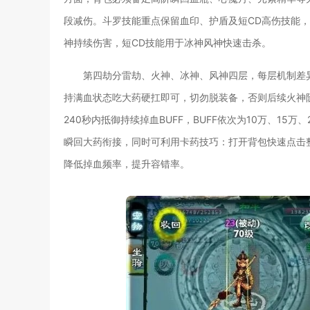
段减伤。斗罗技能重点保留血印、护盾及短CD高伤技能
神持续伤害，短CD技能用于冰神风神快速击杀。
第四劫分雷劫、火神、冰神、风神四层，每层机制差
持满血状态吃大药硬扛即可，切勿脱装备，否则后续火神
240秒内抵御持续掉血BUFF，BUFF依次为10万、1
瞬回大药衔接，同时可利用卡药技巧：打开背包快速点击
降低掉血频率，提升容错率。