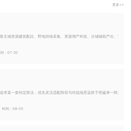
更多>>
靠主城资源建筑配比、野地持续采集、资源增产科技、分城辅助产出、贸易掠夺补
间：07-20
追求某一套特定阵法，优先灵活适配阵容与对战场景远胜于死磕单一阵法，资源有
时间：08-05