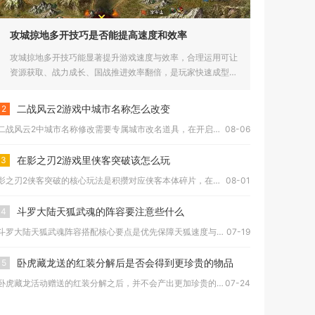
攻城掠地多开技巧是否能提高速度和效率
攻城掠地多开技巧能显著提升游戏速度与效率，合理运用可让
资源获取、战力成长、国战推进效率翻倍，是玩家快速成型的
核心手段。多...
二战风云2游戏中城市名称怎么改变
2
二战风云2中城市名称修改需要专属城市改名道具，在开启内政玩法...
08-06
在影之刃2游戏里侠客突破该怎么玩
3
影之刃2侠客突破的核心玩法是积攒对应侠客本体碎片，在英雄面板...
08-01
斗罗大陆天狐武魂的阵容要注意些什么
4
斗罗大陆天狐武魂阵容搭配核心要点是优先保障天狐速度与效果命中...
07-19
卧虎藏龙送的红装分解后是否会得到更珍贵的物品
5
卧虎藏龙活动赠送的红装分解之后，并不会产出更加珍贵的稀有道具...
07-24