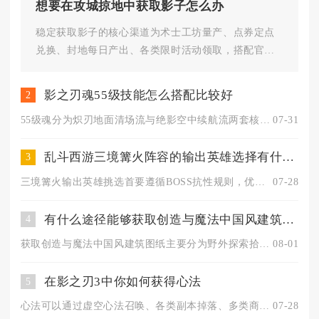
想要在攻城掠地中获取影子怎么办
稳定获取影子的核心渠道为术士工坊量产、点券定点
兑换、封地每日产出、各类限时活动领取，搭配官
职、剧本、联盟福利补充，配合上...
影之刃魂55级技能怎么搭配比较好
2
55级魂分为炽刃地面清场流与绝影空中续航流两套核心搭配，副本...
07-31
乱斗西游三境篝火阵容的输出英雄选择有什么技巧
3
三境篝火输出英雄挑选首要遵循BOSS抗性规则，优先选定单一体...
07-28
有什么途径能够获取创造与魔法中国风建筑图纸
4
获取创造与魔法中国风建筑图纸主要分为野外探索拾取、交易所直接...
08-01
在影之刃3中你如何获得心法
5
心法可以通过虚空心法召唤、各类副本掉落、多类商店碎片兑换以及...
07-28