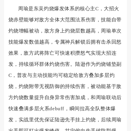
周瑜是东吴灼烧爆发体系的核心主C，大招火
烧赤壁能够对敌方全体大范围法系伤害，技能自带
灼烧增幅被动，敌方身上灼烧层数越高，周瑜单次
技能爆发数值越高，专属神兵解锁后拥有击杀回怒
效果，敌方武将阵亡可快速积攒怒气实现大招连
发，持续循环群体灼烧伤害。陆逊作为灼烧铺垫副
C，普攻与主动技能均可稳定给敌方叠加多层灼
烧，灼烧附带无视防御的持续伤害，被动能基于敌
方灼烧数量提升自身异常伤害加成，和周瑜联动后
快速叠满多层火系debuff，瞬间拉高全队整体爆
发，实战里优先保证陆逊先手挂上灼烧，后续周瑜
出手即可打出爆发峰值。甘宁偏向先手破防型爆