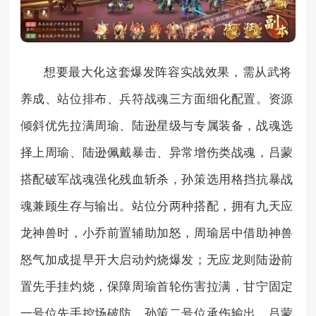
想要最大化这套爆发阵容实战效果，需从武将
养成、站位排布、兵符战魂三方面细化配置。资源
倾斜优先拉满周瑜、陆逊星级与专属装备，战魂选
择上周瑜、陆逊佩戴暴击、异常增伤类战魂，吕蒙
搭配破军战魂强化残血斩杀，孙策选用格挡抗暴战
魂兼顾生存与输出。站位分两种搭配，拥有九天应
龙神兽时，小乔前置辅助加怒，周瑜居中借助神兽
怒气加成提早开大启动灼烧爆发；无应龙则陆逊前
置先手挂灼烧，保障周瑜首轮伤害拉满，甘宁固定
一号位先手控场破防，孙策二号位承伤输出，吕蒙