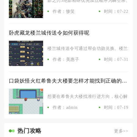
影之刃3绝影精研优先加点顺序为瞬空杀、幻灭
作者：惨笑
时间：07-22
卧虎藏龙楼兰城传送令如何获得呢
楼兰城传送令可通过帮会功勋兑换、楼兰地图日
作者：美惠子
时间：07-31
口袋妖怪火红希鲁夫大楼要怎样才能找到正确的方向
想要在希鲁夫大楼找准行进方向，核心解法是优
作者：admin
时间：07-19
热门攻略
更多>>