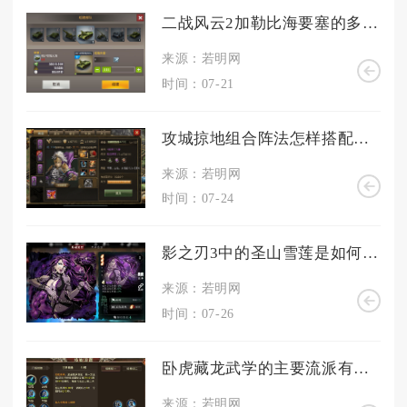
二战风云2加勒比海要塞的多人模式如何玩
来源：若明网
时间：07-21
攻城掠地组合阵法怎样搭配最佳
来源：若明网
时间：07-24
影之刃3中的圣山雪莲是如何得到的呢
来源：若明网
时间：07-26
卧虎藏龙武学的主要流派有哪些
来源：若明网