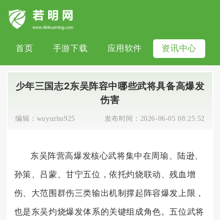
首页
手游下载
应用软件
资讯中心
少年三国志2东吴阵容中哪些武将具备高爆发
伤害
编辑：
wuyuzhu925
发布时间：
2026-06-05 08:25:52
东吴阵营高爆发核心武将集中在周瑜、陆逊、
孙策、吕蒙、甘宁五位，依托灼烧联动、残血增
伤、大范围群伤三类输出机制撑起阵容爆发上限，
也是东吴灼烧爆发体系的关键组成角色。五位武将