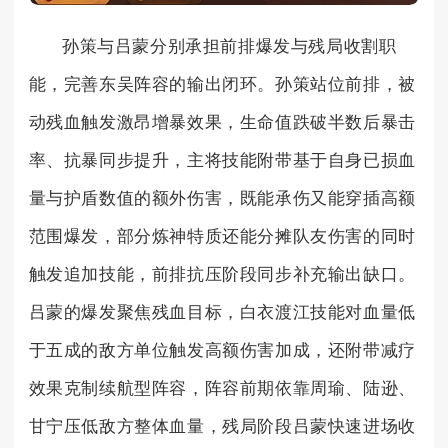
孙策与吕蒙分别承担前排爆发与残局收割职
能，完善东吴阵容的输出闭环。孙策站位前排，被
动残血触发激昂增暴效果，生命值跌破半数后暴击
率、抗暴同步提升，主将技能附带基于自身已损血
量与护盾数值的额外伤害，既能承伤又能穿插高额
范围爆发，部分炼神特质还能分摊队友伤害的同时
触发追加技能，前排抗压阶段同步补充输出缺口。
吕蒙的爆发聚焦残血目标，白衣渡江技能对血量低
于五成的敌方单位触发高额伤害加成，还附带减疗
效果克制续航型阵容，阵容前期依靠周瑜、陆逊、
甘宁压低敌方整体血量，残局阶段吕蒙快速进场收