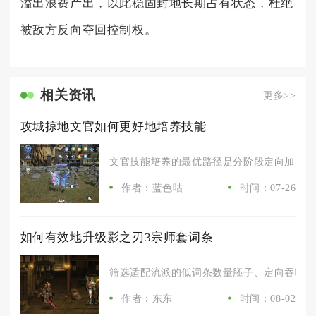
溢出浪费产出，以此稳固封地长期占有状态，杜绝
被敌方反向夺回控制权。
相关资讯
更多>>
攻城掠地文官如何更好地培养技能
文官技能培养的最优路径是分阶段定向加点、区
作者：蓝色咕
时间：07-26
如何有效地升级影之刃3宗师套词条
筛选适配流派的低词条数量胚子、定向吞噬同部
作者：东东
时间：08-02