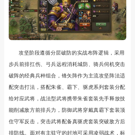
攻坚阶段遵循分层破防的实战布阵逻辑，采用
步兵前排扛伤、弓兵远程消耗城防、骑兵伺机突击
破阵的经典兵种组合，锋矢阵作为主流攻坚阵法适
配突击打法，搭配朱雀、霸下、驱虎系列套装分配
给对应武将，战法型武将携带朱雀套装先手释放技
能削减敌方前排兵力，防御武将穿戴真霸下套装顶
住守军反击，突击武将配备真驱虎套装突破敌方后
排防线。面对有主驻守的封地可采用凌弱战术，标