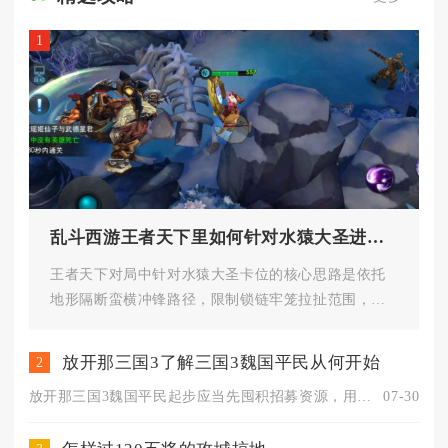
1
乱斗西游王者天下里如何针对水猿大圣进行卡位
王者天下对局中针对水猿大圣卡位的核心思路是依托
地形隔断蛮横冲锋路径，限制锁链牢笼拉扯范围，利
用墙体障碍逼迫水猿大圣只能单...
放开那三国3了解三国3魏国平民从何开始
2
放开那三国3魏国平民起步应当先囤积招募资源，用混搭过渡阵容开...
07-30