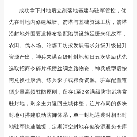
成功拿下封地后立刻落地基建与驻军管控，优
先在封地内修建城墙、箭塔与基础资源工坊，箭塔
沿封地外围要道排布搭配陷阱设施延缓来犯敌军，
农田、伐木场、冶炼工坊按发展需求分级升级提升
资源产出，神兵未满百级时封地每日五次奖励优先
选取招商令碎片积攒丝绸之路物资，神兵成型后按
需兑换杜康酒、练兵影子或粮食资源。驻军配置遵
循少量高频驻防原则，留存1至2名满级防御武将常
驻封地，剩余主力返回主城休整，连片布局的多块
封地可搭建联动防御体系，单一封地遇袭时相邻封
地驻军快速驰援，定期清空封地存储资源避免仓库